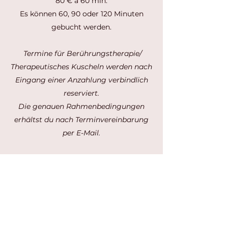
80 € à 60 min.
Es können 60, 90 oder 120 Minuten
gebucht werden.
Termine für Berührungstherapie/
Therapeutisches Kuscheln werden nach
Eingang einer Anzahlung verbindlich
reserviert.
Die genauen Rahmenbedingungen
erhältst du nach Terminvereinbarung
per E-Mail.
Umsatzsteuerfreie Leistungen gemäß §
19 UStG
"
Teilhabe ist mein oberstes Gebot.
Niemand soll wegen des Mangels an